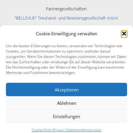
Partnergesellschaften:
"BELLEVUE" Treuhand- und Revisionsgesellschaft m.b.H.
"CURA" EDV-Service GmbH
Cookie-Einwilligung verwalten
Um die besten Erfahrungen zu bieten, verwenden wir Technologien wie
Cookies, um Geräteinformationen zu speichern und/oder darauf
zuzugreifen. Wenn Sie diesen Technologien zustimmen, können wir Daten
wie das Surfverhalten oder eindeutige IDs auf dieser Website verarbeiten.
Auftragsbedingungen
Die Nichteinwilligung oder der Widerruf der Einwilligung kann bestimmte
Datenschutz
Merkmale und Funktionen beeinträchtigen.
Impressum
Disclaimer
Akzeptieren
Ablehnen
Copyright © CURA 2026
Einstellungen
Cookie Policy
Privacy Statement
Impressum